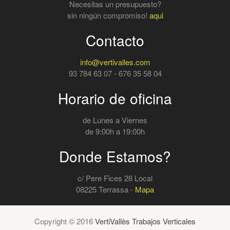
Necesitas un presupuesto?
sin ningún compromiso!
aqui
Contacto
info@vertivalles.com
93 784 63 07 - 676 35 58 04
Horario de oficina
de Lunes a Viernes
de 9:00h a 19:00h
Donde Estamos?
c/ Pere Fices 28 Local
08225 Terrassa -
Mapa
Copyright © 2016
VertiVallès Trabajos Verticales