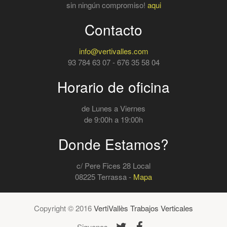
sin ningún compromiso!
aqui
Contacto
info@vertivalles.com
93 784 63 07 - 676 35 58 04
Horario de oficina
de Lunes a Viernes
de 9:00h a 19:00h
Donde Estamos?
c/ Pere Fices 28 Local
08225 Terrassa -
Mapa
Copyright © 2016
VertiVallès Trabajos Verticales
Siguenos