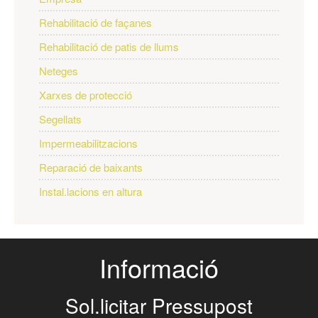
Rehabilitació de façanes
Rehabilitació de patis de llums
Neteges
Xarxes de protecció
Segellats
Impermeabilitzacions
Reparació de baixants
Instal.lacions en altura
Informació
Sol.licitar Pressupost