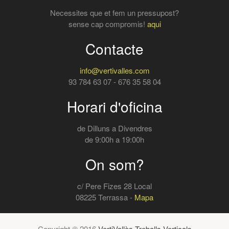
Necessites que et fem un pressupost?
sense cap compromis!
aqui
Contacte
info@vertivalles.com
93 784 63 07 - 676 35 58 04
Horari d'oficina
de Dilluns a Divendres
de 9:00h a 19:00h
On som?
c/ Pere Fizes 28 Local
08225 Terrassa -
Mapa
Copyright © 2016
VertiVallès Treballs Verticals