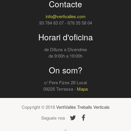
Contacte
info@vertivalles.com
93 784 63 07 - 676 35 58 04
Horari d'oficina
de Dilluns a Divendres
de 9:00h a 19:00h
On som?
c/ Pere Fizes 28 Local
08225 Terrassa -
Mapa
Copyright © 2016
VertiVallès Treballs Verticals
Segueix-nos