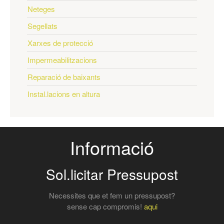
Neteges
Segellats
Xarxes de protecció
Impermeabilitzacions
Reparació de baixants
Instal.lacions en altura
Informació
Sol.licitar Pressupost
Necessites que et fem un pressupost?
sense cap compromis!
aqui